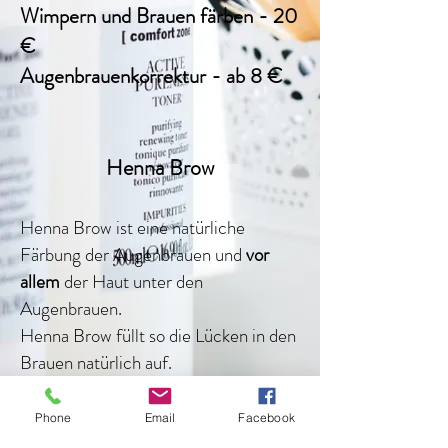
Wimpern und Brauen färben - 20
€
Augenbrauenkorrektur - ab 8 €
Henna Brow
Henna Brow ist eine natürliche
Färbung der Augenbrauen und
vor
allem
der Haut unter den
Augenbrauen.
Henna Brow füllt so die Lücken in den
Brauen natürlich auf.
Für schöne und volle Augenbrauen
ohne den Einsatz von permanent
Phone
Email
Facebook
make up