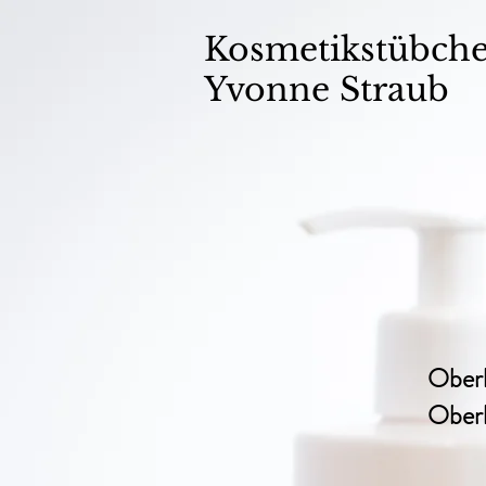
Kosmetikstübch
Yvonne Straub
Oberl
Oberl