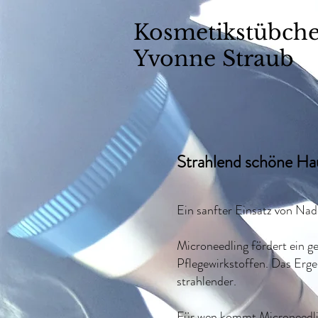
Kosmetikstübch
Yvonne Straub
Strahlend schöne Ha
Ein sanfter Einsatz von Nad
Microneedling fördert ein g
Pflegewirkstoffen. Das Erge
strahlender.
Für wen kommt Microneedli