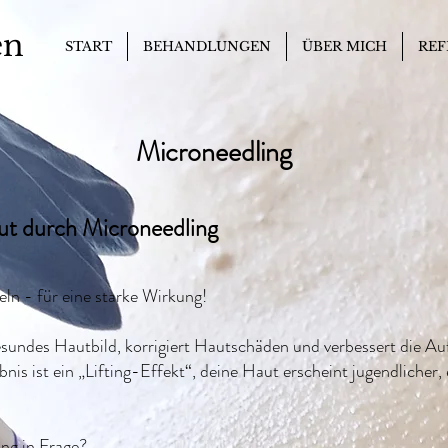
en
START
BEHANDLUNGEN
ÜBER MICH
REF
Microneedling
ut durch Microneedling
eln - für eine starke Wirkung!
esundes Hautbild, korrigiert Hautschäden und verbessert die 
bnis ist ein „Lifting-Effekt“, deine Haut erscheint jugendliche
ng in Frage?