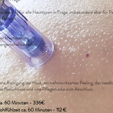
eedling für alle Hauttypen in Frage, insbesondere aber für Pe
 Beispiel
der Hautalterung
ngerschaftsstreifen
ine Reinigung der Haut, ein tiefenwirksames Peeling, das needl
ine Bedürfnisse und eine Pflegemaske zum Abschluss.
ca. 60 Minuten - 336€
hlfühlzeit ca. 60 Minuten - 112
€