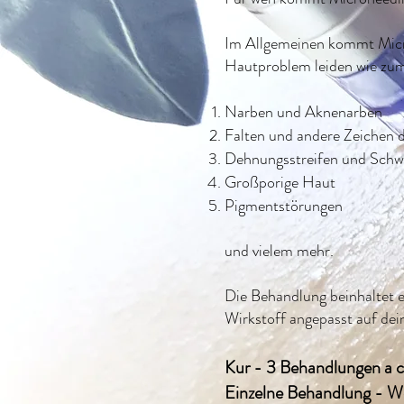
Im Allgemeinen kommt Micron
Hautproblem leiden wie zum
Narben und Aknenarben
Falten und andere Zeichen 
Dehnungsstreifen und Schwa
Großporige Haut
Pigmentstörungen
und vielem mehr.
Die Behandlung beinhaltet e
Wirkstoff angepasst auf de
Kur - 3 Behandlungen a 
Einzelne Behandlung - Wo